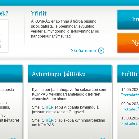
sek?
Yfirlit
In
Á KOMPÁS er að finna á fjórða þúsund
skjöl, gátlista, leiðbeiningar, eyðublöð,
verkferla, myndbönd, glærukynningar og
handbækur af ýmsu tagi ...
Ný
Skoða nánar
Ávinningur þátttöku
Fréttir
ta pósta
Kynntu þér þau áhugaverðu sóknarfæri sem
14.05.202
KOMPÁS Þekkingarsamfélagið gæti fært
Fréttabré
vinnustaðnum þínum.
allra
09.04.202
agsins.
Smelltu
HÉR
ef þú vilt panta kynningu á
Fréttabréf
þessum einstaka samfélagsvef.
ú vilt
13.03.202
t fréttabréf
Smelltu
HÉR
til að skoða kynningarbækling
Fréttabré
um KOMPÁS.