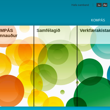
|
Hafa samband
Aa
Aa
KOMPÁS
OMPÁS
Samfélagið
Verkfærakista
OMPÁS er fræðslu- og þekkingarvefur um
KOMPÁS Þekkingarsamfélagið er helgað
KOMPÁS Þekkinga
nnauður
iðlun hagnýtrar þekkingar. Hugmyndafræði
stjórnun og starfsmannamálum í víðu
samstarfsvettvang
OMPÁS byggir á þeirri staðreynd að þekking
samhengi. Mannauðurinn er grunnurinn að
háskóla, fræðslu
erður því verðmætari sem hún er
rekstri allra fyrirtækja og stofnana og í honu
einstaklinga um 
ðgengilegri.
felast mikil verðmæti.
Skoða nánar
koða nánar
Skoða nánar