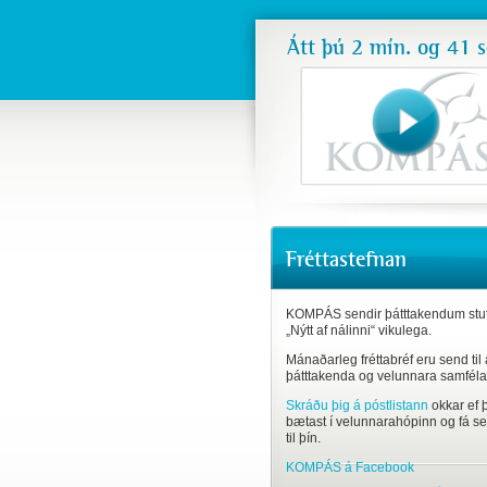
Átt þú 2 mín. og 41 
Fréttastefnan
KOMPÁS sendir þátttakendum stut
„Nýtt af nálinni“ vikulega.
Mánaðarleg fréttabréf eru send til 
þátttakenda og velunnara samfél
Skráðu þig á póstlistann
okkar ef þ
bætast í velunnarahópinn og fá sen
til þín.
KOMPÁS á Facebook