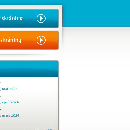
nskráning
skráning
4
f, maí 2024
4
, apríl 2024
4
f, mars 2024