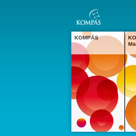
KOMPÁS
K
K
Ma
m
K
v
a
S