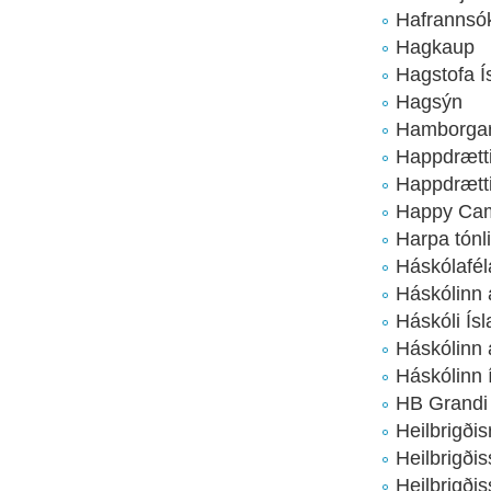
Hafrannsó
Hagkaup
Hagstofa Í
Hagsýn
Hamborgar
Happdrætt
Happdrætti
Happy Ca
Harpa tónl
Háskólafél
Háskólinn 
Háskóli Ís
Háskólinn á
Háskólinn 
HB Grandi
Heilbrigði
Heilbrigði
Heilbrigði