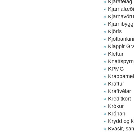
Kjarafélag
Kjarnafæði
Kjarnavöru
Kjarnibygg
Kjörís
Kjötbankin
Klappir Gr
Klettur
Knattspyr
KPMG
Krabbamei
Kraftur
Kraftvélar
Kreditkort
Krókur
Krónan
Krydd og k
Kvasir, sa