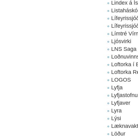
Lindex á Ís
Listaháskól
Lífeyrissjó
Lífeyrissj
Límtré Vír
Ljósvirki
LNS Saga
Loðnuvinn
Loftorka í
Loftorka R
LOGOS
Lyfja
Lyfjastofn
Lyfjaver
Lyra
Lýsi
Læknavakt
Löður