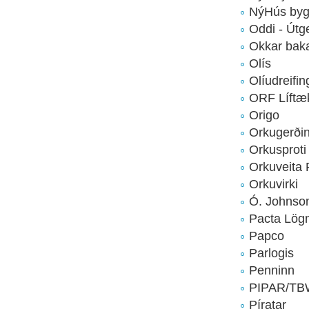
NýHús byg
Oddi - Útge
Okkar baka
Olís
Olíudreifin
ORF Líftæ
Origo
Orkugerði
Orkusproti
Orkuveita 
Orkuvirki
Ó. Johnso
Pacta Lö
Papco
Parlogis
Penninn
PIPAR/T
Píratar