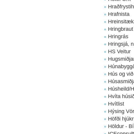
Hraðfrysti
Hrafnista
Hreinsitæk
Hringbraut
Hringrás
Hringsjá, 
HS Veitur
Hugsmiðja
Húnabygg
Hús og við
Húsasmiðj
Húsheild/
Hvíta húsi
Hvítlist
Hýsing Vör
Höfði hjúkr
Höldur - Bí
ICEconsult