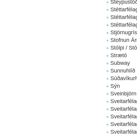
Steypustöð
Stéttarfél
Stéttarfél
Stéttarfél
Stjörnugrís
Stofnun Á
Stólpi / St
Strætó
Subway
Sunnuhlíð
Súðavíkur
Sýn
Sveinbjörn
Sveitarfél
Sveitarfél
Sveitarfél
Sveitarfél
Sveitarfél