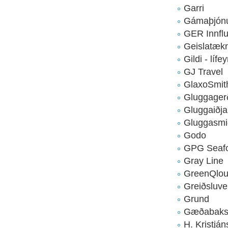
Garri
Gámaþjón
GER Innflu
Geislatækn
Gildi - lífe
GJ Travel
GlaxoSmit
Gluggager
Gluggaiðja
Gluggasmi
Godo
GPG Seaf
Gray Line
GreenQlo
Greiðsluve
Grund
Gæðabakst
H. Kristjá