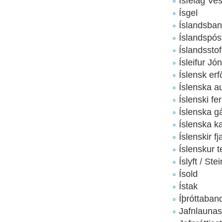
Ísfélag Ve
Ísgel
Íslandsban
Íslandspós
Íslandssto
Ísleifur Jó
Íslensk erf
Íslenska a
Íslenski fe
Íslenska g
Íslenska k
Íslenskir f
Íslenskur t
Íslyft / St
Ísold
Ístak
Íþróttaban
Jafnlaunas