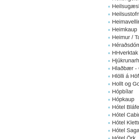
Heilsugæs
Heilsustof
Heimavelli
Heimkaup
Heimur / 
Héraðsdóm
HHverktak
Hjúkrunarh
Hlaðbær -
Hlölli á H
Hollt og Go
Hópbílar
Hópkaup
Hótel Bláfe
Hótel Cabi
Hótel Klett
Hótel Sag
Hótel Örk