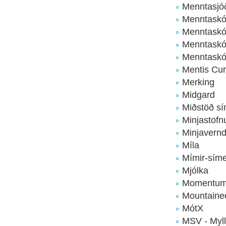
Menntasj
Menntaskól
Menntaskól
Menntaskóli
Menntaskól
Mentis Cu
Merking
Midgard
Miðstöð s
Minjastofn
Minjavern
Míla
Mímir-sím
Mjólka
Momentu
Mountaine
MótX
MSV - Myll