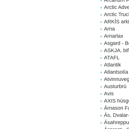
Arctic Adv
Arctic Tru
ARKÍS arki
Arna
Arnarlax
Asgard - 
ASKJA, bi
ATAFL
Atlantik
Atlantsolía
Atvinnuveg
Austurbrú
Avis
AXIS húsg
Árnason F
Ás, Dvalar-
Ásahreppu