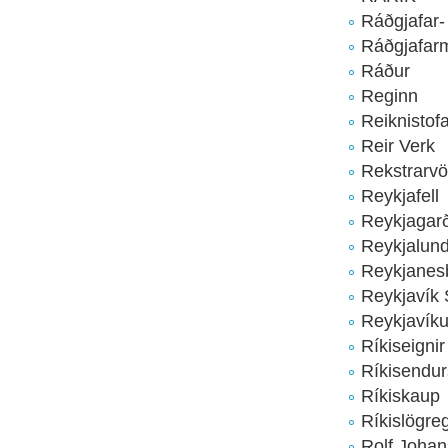
Ráðgjafar-
Ráðgjafarm
Ráður
Reginn
Reiknistof
Reir Verk
Rekstrarvö
Reykjafell
Reykjagar
Reykjalun
Reykjanes
Reykjavík 
Reykjavíku
Ríkiseignir
Ríkisendu
Ríkiskaup
Ríkislögreg
Rolf Johan