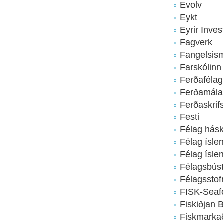
Evolv
Eykt
Eyrir Inves
Fagverk
Fangelsism
Farskólinn
Ferðafélag
Ferðamála
Ferðaskrifs
Festi
Félag hásk
Félag ísle
Félag ísle
Félagsbúst
Félagsstof
FISK-Seaf
Fiskiðjan B
Fiskmarka