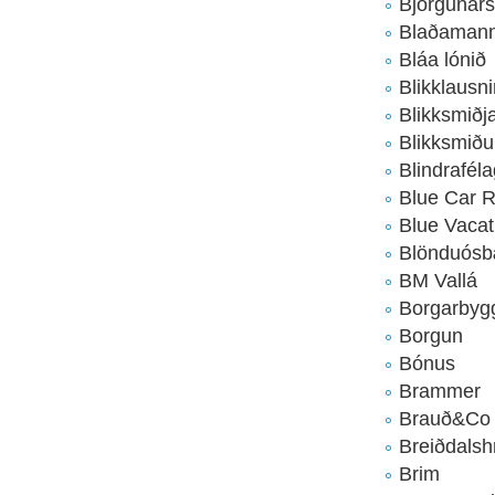
Björgunars
Blaðamann
Bláa lónið
Blikklausni
Blikksmið
Blikksmiðu
Blindraféla
Blue Car R
Blue Vacat
Blönduós
BM Vallá
Borgarbyg
Borgun
Bónus
Brammer
Brauð&Co
Breiðdalsh
Brim