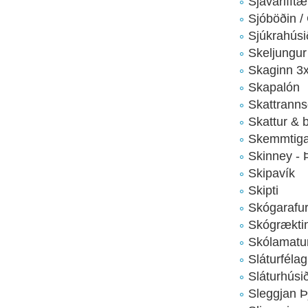
Sjávarlíft
Sjóböðin 
Sjúkrahúsi
Skeljungur
Skaginn 3
Skapalón
Skattrannsó
Skattur & 
Skemmtiga
Skinney - 
Skipavík
Skipti
Skógarafur
Skógrækti
Skólamatu
Sláturféla
Sláturhúsi
Sleggjan Þ