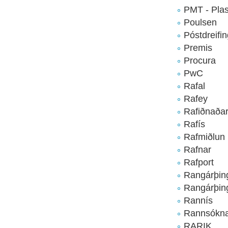
PMT - Plas
Poulsen
Póstdreifi
Premis
Procura
PwC
Rafal
Rafey
Rafiðnaða
Rafís
Rafmiðlun
Rafnar
Rafport
Rangárþin
Rangárþing
Rannís
Rannsókna
RARIK