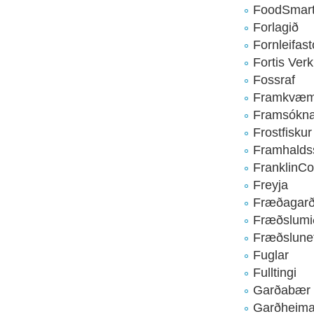
FoodSmar
Forlagið
Fornleifas
Fortis Verk
Fossraf
Framkvæmd
Framsóknar
Frostfiskur
Framhalds
FranklinC
Freyja
Fræðagarð
Fræðslumið
Fræðslunet
Fuglar
Fulltingi
Garðabær
Garðheima