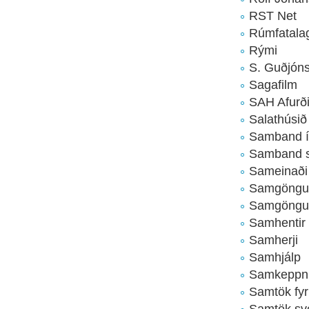
RST Net
Rúmfatala
Rými
S. Guðjón
Sagafilm
SAH Afurði
Salathúsið
Samband ís
Samband s
Sameinaði 
Samgöngu
Samgöngu- 
Samhentir
Samherji
Samhjálp
Samkeppnise
Samtök fyri
Samtök sve