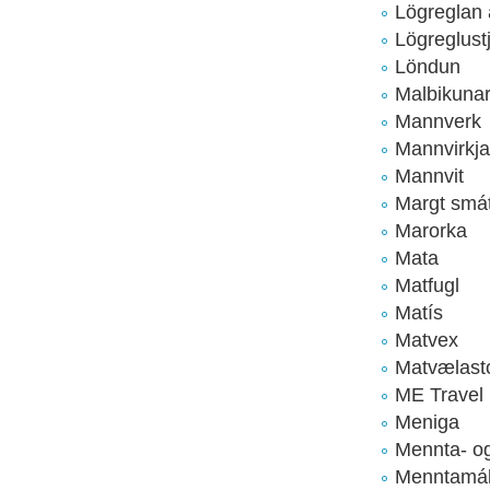
Lögreglan
Lögreglust
Löndun
Malbikunar
Mannverk
Mannvirkja
Mannvit
Margt smát
Marorka
Mata
Matfugl
Matís
Matvex
Matvælast
ME Travel
Meniga
Mennta- o
Menntamál