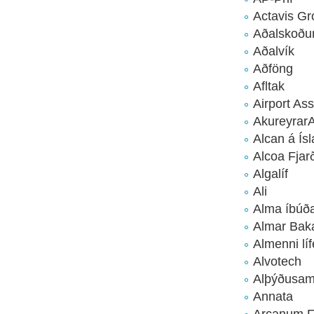
Actavis Gr
Aðalskoðu
Aðalvík
Aðföng
Afltak
Airport As
Akureyrar
Alcan á Ísl
Alcoa Fjar
Algalíf
Ali
Alma íbúða
Almar Baka
Almenni líf
Alvotech
Alþýðusam
Annata
Arcanum F