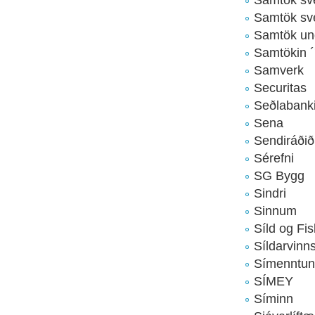
Samtök sve
Samtök un
Samtökin 
Samverk
Securitas
Seðlabanki
Sena
Sendiráðið
Sérefni
SG Bygg
Sindri
Sinnum
Síld og Fis
Síldarvinn
Símenntuna
SÍMEY
Síminn