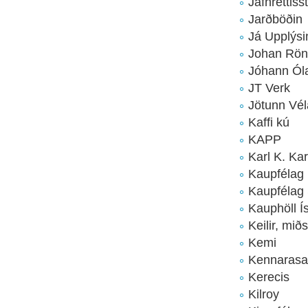
Jafnréttiss
Jarðböðin
Já Upplýsi
Johan Rön
Jóhann Ól
JT Verk
Jötunn Vél
Kaffi kú
KAPP
Karl K. Ka
Kaupfélag 
Kaupfélag 
Kauphöll Í
Keilir, mið
Kemi
Kennarasa
Kerecis
Kilroy