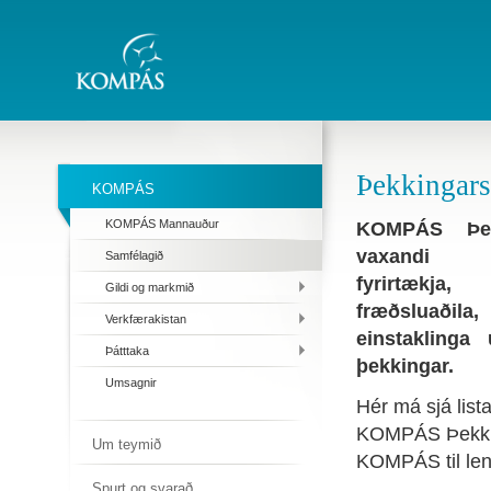
Þekkingars
KOMPÁS
KOMPÁS Mannauður
KOMPÁS Þekk
vaxandi sa
Samfélagið
fyrirtækja,
Gildi og markmið
fræðsluaðila
Verkfærakistan
einstaklinga
Þátttaka
þekkingar.
Umsagnir
Hér má sjá list
KOMPÁS Þekking
Um teymið
KOMPÁS til len
Spurt og svarað