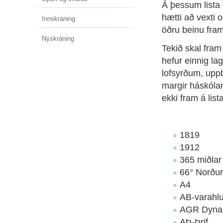
Á þessum lista
hætti að vexti
Innskráning
öðru beinu framl
Nýskráning
Tekið skal fram 
hefur einnig l
lofsyrðum, upp
margir háskóla
ekki fram á lis
1819
1912
365 miðlar
66° Norður
A4
AB-varahlu
AGR Dyna
AÞ-Þrif