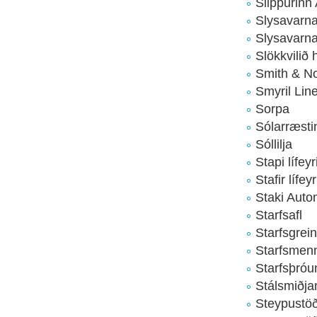
Slippurinn 
Slysavarna
Slysavarna
Slökkvilið
Smith & N
Smyril Line
Sorpa
Sólarræsti
Sóllilja
Stapi lífey
Stafir lífey
Staki Auto
Starfsafl
Starfsgrei
Starfsmen
Starfsþró
Stálsmiðja
Steypustöð