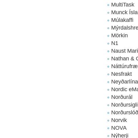
MultiTask
Munck Ísla
Múlakaffi
Mýrdalshr
Mörkin
N1
Naust Mar
Nathan & 
Náttúrufræ
Nesfrakt
Neyðarlín
Nordic eMa
Norðurál
Norðursigl
Norðurslóð
Norvik
NOVA
Nýherji