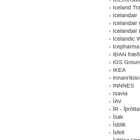
Iceland Tr
Icelandair
Icelandair
Icelandair 
Icelandic 
Icepharma
IÐAN fræð
IGS Groun
IKEA
Innanríkis
INNNES
Isavia
ÍAV
ÍR - Íþrótt
Ísak
Ísblik
Ísfell