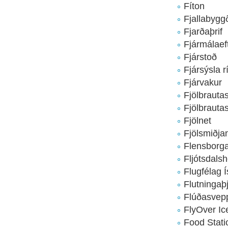
Fíton
Fjallabygg
Fjarðaþrif
Fjármálaefti
Fjárstoð
Fjársýsla r
Fjárvakur
Fjölbrauta
Fjölbrauta
Fjölnet
Fjölsmiðja
Flensborga
Fljótsdals
Flugfélag 
Flutningaþ
Flúðasvepp
FlyOver Ic
Food Stati