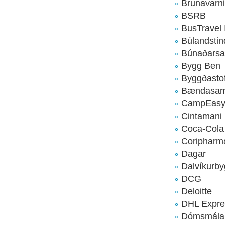
Brunavarni
BSRB
BusTravel 
Búlandstin
Búnaðarsa
Bygg Ben
Byggðasto
Bændasamt
CampEas
Cintamani
Coca-Cola
Coripharm
Dagar
Dalvíkurb
DCG
Deloitte
DHL Expre
Dómsmálar