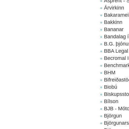
Ásprent - St
Árvirkinn
Bakaramei
Bakkinn
Bananar
Bandalag í
B.G. þjónu
BBA Legal
Becromal I
Benchmark
BHM
Bifreiðast
Biobú
Biskupssto
Bílson
BJB - Mótor
Björgun
Björgunarsv