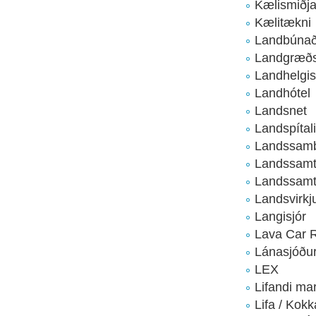
Kælismiðja
Kælitækni
Landbúnaða
Landgræðsl
Landhelgi
Landhótel
Landsnet
Landspítal
Landssamb
Landssamtö
Landssamt
Landsvirkj
Langisjór
Lava Car R
Lánasjóðu
LEX
Lifandi ma
Lifa / Kok