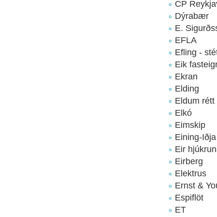
CP Reykja
Dýrabær
E. Sigurðs
EFLA
Efling - sté
Eik fasteig
Ekran
Elding
Eldum rétt
Elkó
Eimskip
Eining-Iðja
Eir hjúkrun
Eirberg
Elektrus
Ernst & Y
Espiflöt
ET