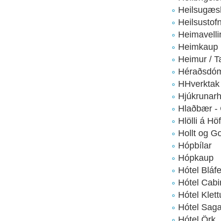
Heilsugæs
Heilsustof
Heimavelli
Heimkaup
Heimur / 
Héraðsdóm
HHverktak
Hjúkrunarh
Hlaðbær -
Hlölli á H
Hollt og Go
Hópbílar
Hópkaup
Hótel Bláfe
Hótel Cabi
Hótel Klett
Hótel Sag
Hótel Örk