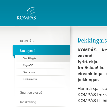
Þekkingars
KOMPÁS
KOMPÁS Þekk
Um teymið
vaxandi sa
Samfélagið
fyrirtækja,
Fagráðið
fræðsluaðila
Starfsmenn
einstaklinga
þekkingar.
Tæknimenn
Hér má sjá list
Spurt og svarað
KOMPÁS Þekking
KOMPÁS til len
Innskráning