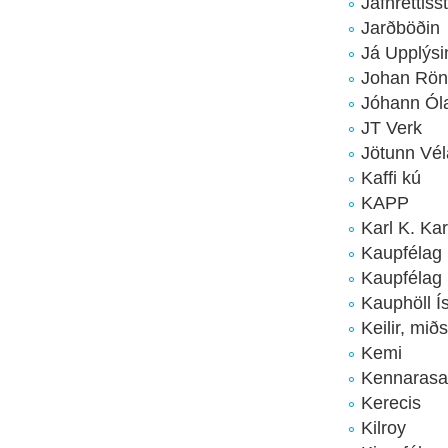
Jafnréttiss
Jarðböðin
Já Upplýsi
Johan Rön
Jóhann Ól
JT Verk
Jötunn Vél
Kaffi kú
KAPP
Karl K. Ka
Kaupfélag 
Kaupfélag 
Kauphöll Í
Keilir, mið
Kemi
Kennarasa
Kerecis
Kilroy