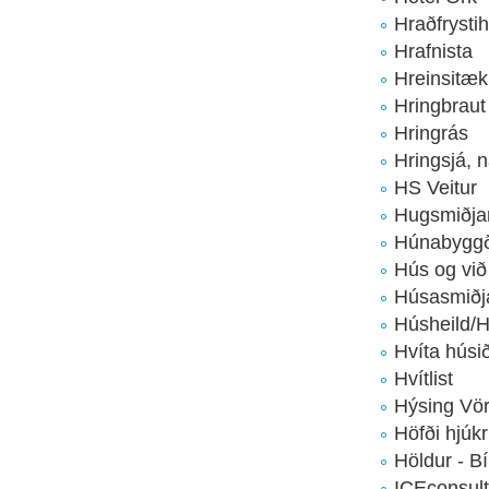
Hraðfrysti
Hrafnista
Hreinsitæk
Hringbraut
Hringrás
Hringsjá, 
HS Veitur
Hugsmiðja
Húnabygg
Hús og við
Húsasmiðj
Húsheild/
Hvíta húsi
Hvítlist
Hýsing Vör
Höfði hjúkr
Höldur - Bí
ICEconsult