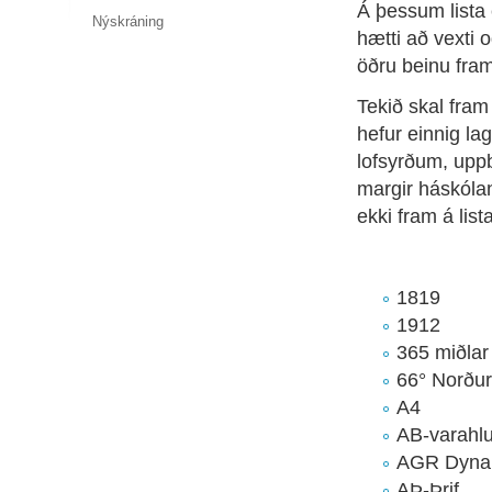
Á þessum lista
Nýskráning
hætti að vexti
öðru beinu framl
Tekið skal fram 
hefur einnig l
lofsyrðum, upp
margir háskóla
ekki fram á lis
1819
1912
365 miðlar
66° Norður
A4
AB-varahlu
AGR Dyna
AÞ-Þrif