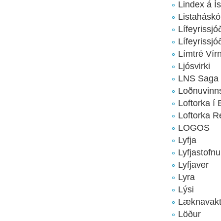
Lindex á Ís
Listaháskól
Lífeyrissjó
Lífeyrissj
Límtré Vír
Ljósvirki
LNS Saga
Loðnuvinn
Loftorka í
Loftorka R
LOGOS
Lyfja
Lyfjastofn
Lyfjaver
Lyra
Lýsi
Læknavakt
Löður