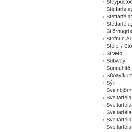
Steypustöð
Stéttarfél
Stéttarfél
Stéttarfél
Stjörnugrís
Stofnun Á
Stólpi / St
Strætó
Subway
Sunnuhlíð
Súðavíkur
Sýn
Sveinbjörn
Sveitarfél
Sveitarfél
Sveitarfél
Sveitarfél
Sveitarfél