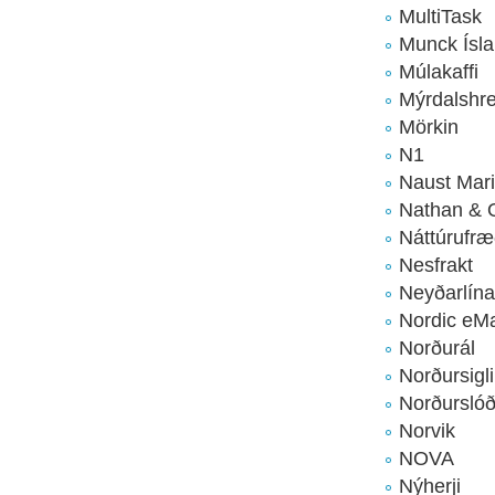
MultiTask
Munck Ísla
Múlakaffi
Mýrdalshr
Mörkin
N1
Naust Mar
Nathan & 
Náttúrufræ
Nesfrakt
Neyðarlín
Nordic eMa
Norðurál
Norðursigl
Norðurslóð
Norvik
NOVA
Nýherji