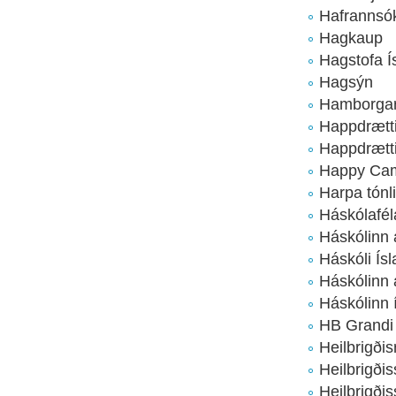
Hafrannsó
Hagkaup
Hagstofa Í
Hagsýn
Hamborgar
Happdrætt
Happdrætti
Happy Ca
Harpa tónl
Háskólafél
Háskólinn 
Háskóli Ís
Háskólinn á
Háskólinn 
HB Grandi
Heilbrigði
Heilbrigði
Heilbrigði