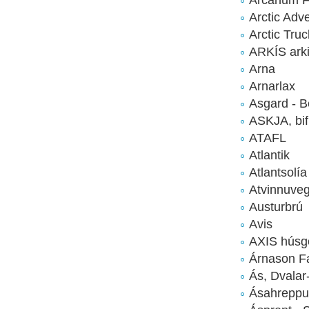
Arctic Adv
Arctic Tru
ARKÍS arki
Arna
Arnarlax
Asgard - 
ASKJA, bi
ATAFL
Atlantik
Atlantsolía
Atvinnuveg
Austurbrú
Avis
AXIS húsg
Árnason F
Ás, Dvalar-
Ásahreppu