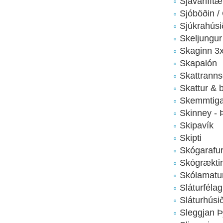
Sjávarlíft
Sjóböðin 
Sjúkrahúsi
Skeljungur
Skaginn 3
Skapalón
Skattrannsó
Skattur & 
Skemmtiga
Skinney - 
Skipavík
Skipti
Skógarafur
Skógrækti
Skólamatu
Sláturféla
Sláturhúsi
Sleggjan Þ