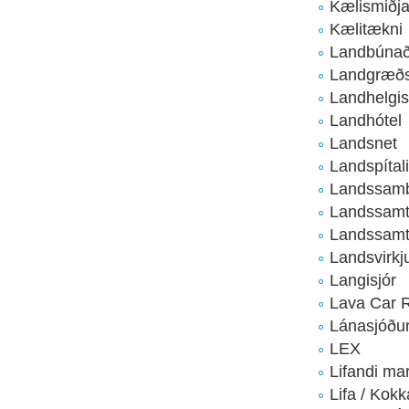
Kælismiðja
Kælitækni
Landbúnaða
Landgræðsl
Landhelgi
Landhótel
Landsnet
Landspítal
Landssamb
Landssamtö
Landssamt
Landsvirkj
Langisjór
Lava Car R
Lánasjóðu
LEX
Lifandi ma
Lifa / Kok