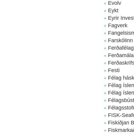
Evolv
Eykt
Eyrir Inves
Fagverk
Fangelsism
Farskólinn
Ferðafélag
Ferðamála
Ferðaskrifs
Festi
Félag hásk
Félag ísle
Félag ísle
Félagsbúst
Félagsstof
FISK-Seaf
Fiskiðjan B
Fiskmarka