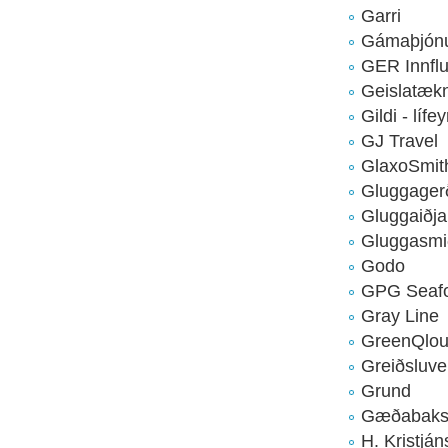
Garri
Gámaþjón
GER Innflu
Geislatækn
Gildi - lífe
GJ Travel
GlaxoSmit
Gluggager
Gluggaiðja
Gluggasmi
Godo
GPG Seaf
Gray Line
GreenQlo
Greiðsluve
Grund
Gæðabakst
H. Kristjá