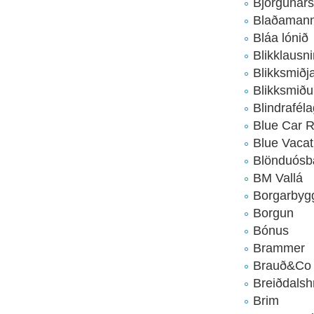
Björgunars
Blaðamann
Bláa lónið
Blikklausni
Blikksmið
Blikksmiðu
Blindraféla
Blue Car R
Blue Vacat
Blönduós
BM Vallá
Borgarbyg
Borgun
Bónus
Brammer
Brauð&Co
Breiðdalsh
Brim