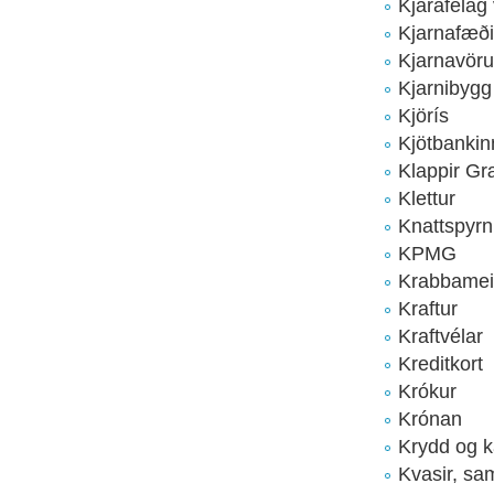
Kjarafélag
Kjarnafæði
Kjarnavöru
Kjarnibygg
Kjörís
Kjötbankin
Klappir Gr
Klettur
Knattspyr
KPMG
Krabbamei
Kraftur
Kraftvélar
Kreditkort
Krókur
Krónan
Krydd og k
Kvasir, sa