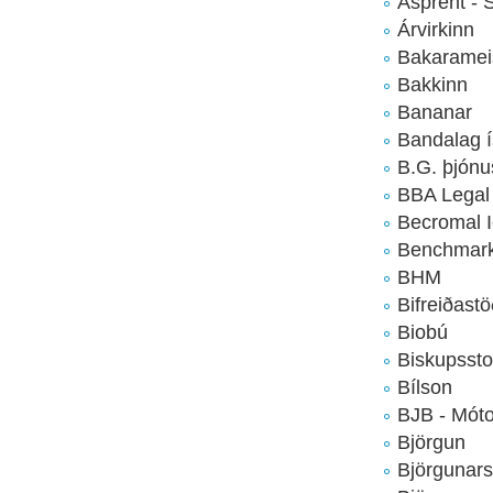
Ásprent - St
Árvirkinn
Bakaramei
Bakkinn
Bananar
Bandalag í
B.G. þjónu
BBA Legal
Becromal I
Benchmark
BHM
Bifreiðast
Biobú
Biskupssto
Bílson
BJB - Mótor
Björgun
Björgunarsv