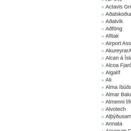
Actavis Gr
Aðalskoðu
Aðalvík
Aðföng
Afltak
Airport As
Akureyrar
Alcan á Ísl
Alcoa Fjar
Algalíf
Ali
Alma íbúða
Almar Baka
Almenni líf
Alvotech
Alþýðusam
Annata
Arcanum F