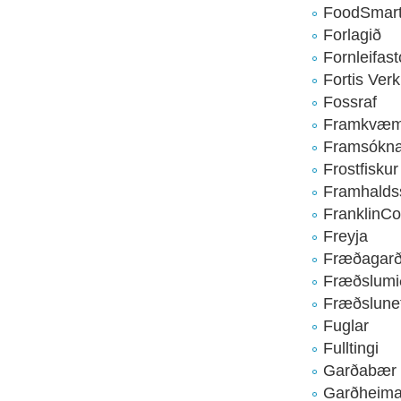
FoodSmar
Forlagið
Fornleifas
Fortis Verk
Fossraf
Framkvæmd
Framsóknar
Frostfiskur
Framhalds
FranklinC
Freyja
Fræðagarð
Fræðslumið
Fræðslunet
Fuglar
Fulltingi
Garðabær
Garðheima