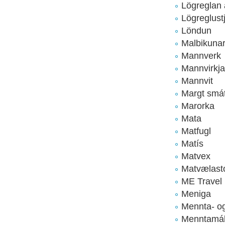
Lögreglan
Lögreglust
Löndun
Malbikunar
Mannverk
Mannvirkja
Mannvit
Margt smát
Marorka
Mata
Matfugl
Matís
Matvex
Matvælast
ME Travel
Meniga
Mennta- o
Menntamál