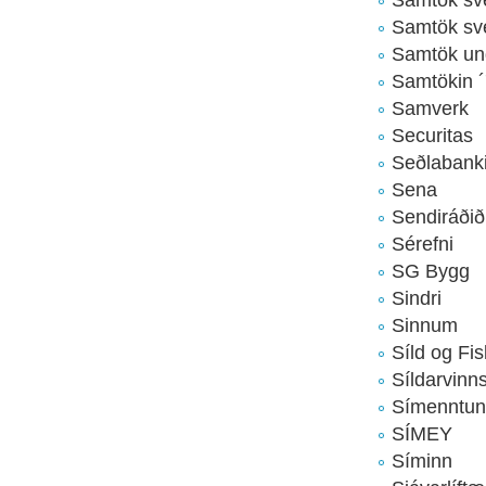
Samtök sve
Samtök un
Samtökin 
Samverk
Securitas
Seðlabanki
Sena
Sendiráðið
Sérefni
SG Bygg
Sindri
Sinnum
Síld og Fis
Síldarvinn
Símenntuna
SÍMEY
Síminn