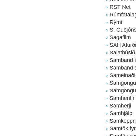
RST Net
Rúmfatala
Rými
S. Guðjón
Sagafilm
SAH Afurði
Salathúsið
Samband ís
Samband s
Sameinaði 
Samgöngu
Samgöngu- 
Samhentir
Samherji
Samhjálp
Samkeppnise
Samtök fyri
Samtök sve