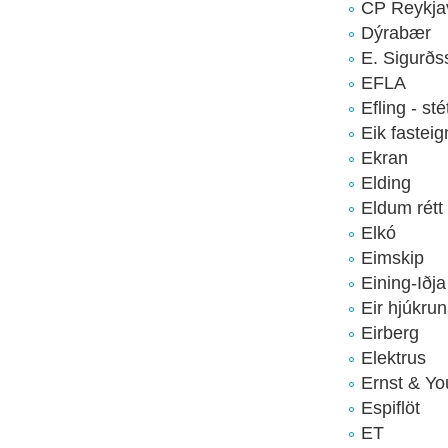
CP Reykja
Dýrabær
E. Sigurðs
EFLA
Efling - sté
Eik fasteig
Ekran
Elding
Eldum rétt
Elkó
Eimskip
Eining-Iðja
Eir hjúkrun
Eirberg
Elektrus
Ernst & Y
Espiflöt
ET