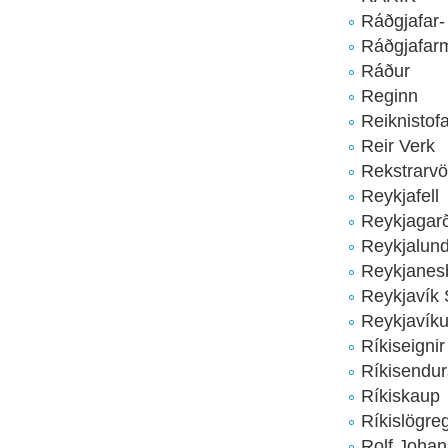
Ráðgjafar-
Ráðgjafarm
Ráður
Reginn
Reiknistof
Reir Verk
Rekstrarvö
Reykjafell
Reykjagar
Reykjalun
Reykjanes
Reykjavík 
Reykjavíku
Ríkiseignir
Ríkisendu
Ríkiskaup
Ríkislögreg
Rolf Johan