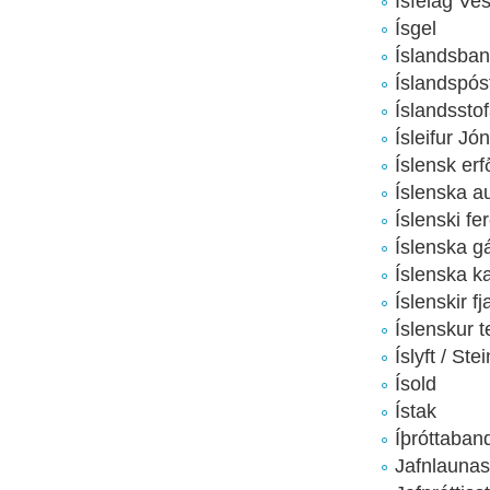
Ísfélag Ve
Ísgel
Íslandsban
Íslandspós
Íslandssto
Ísleifur Jó
Íslensk erf
Íslenska a
Íslenski fe
Íslenska g
Íslenska k
Íslenskir f
Íslenskur t
Íslyft / St
Ísold
Ístak
Íþróttaban
Jafnlaunas