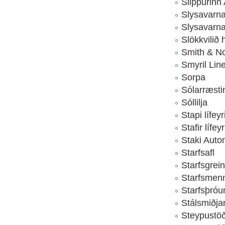
Slippurinn 
Slysavarna
Slysavarna
Slökkvilið
Smith & N
Smyril Line
Sorpa
Sólarræsti
Sóllilja
Stapi lífey
Stafir lífey
Staki Auto
Starfsafl
Starfsgrei
Starfsmen
Starfsþró
Stálsmiðja
Steypustöð