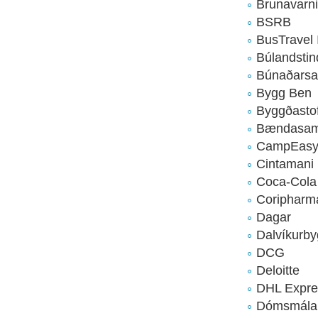
Brunavarni
BSRB
BusTravel 
Búlandstin
Búnaðarsa
Bygg Ben
Byggðasto
Bændasamt
CampEas
Cintamani
Coca-Cola
Coripharm
Dagar
Dalvíkurb
DCG
Deloitte
DHL Expre
Dómsmálar