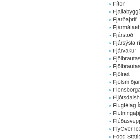
Fíton
Fjallabygg
Fjarðaþrif
Fjármálaefti
Fjárstoð
Fjársýsla r
Fjárvakur
Fjölbrauta
Fjölbrauta
Fjölnet
Fjölsmiðja
Flensborga
Fljótsdals
Flugfélag 
Flutningaþ
Flúðasvepp
FlyOver Ic
Food Stati