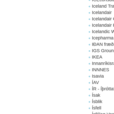
Iceland Tr
Icelandair
Icelandair
Icelandair 
Icelandic 
Icepharma
IÐAN fræð
IGS Groun
IKEA
Innanríkis
INNNES
Isavia
ÍAV
ÍR - Íþrótt
Ísak
Ísblik
Ísfell