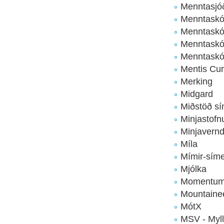
Menntasj
Menntaskól
Menntaskól
Menntaskóli
Menntaskól
Mentis Cu
Merking
Midgard
Miðstöð s
Minjastofn
Minjavern
Míla
Mímir-sím
Mjólka
Momentu
Mountaine
MótX
MSV - Myll