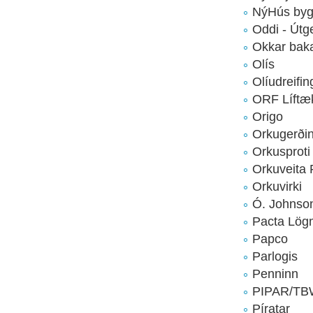
NýHús byg
Oddi - Útge
Okkar baka
Olís
Olíudreifin
ORF Líftæ
Origo
Orkugerði
Orkusproti
Orkuveita 
Orkuvirki
Ó. Johnso
Pacta Lö
Papco
Parlogis
Penninn
PIPAR/T
Píratar